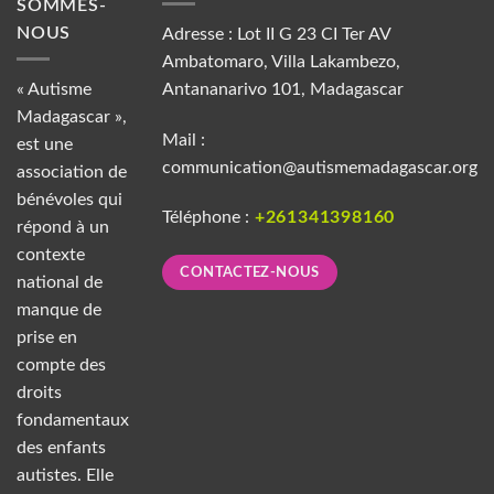
SOMMES-
NOUS
Adresse : Lot II G 23 CI Ter AV
Ambatomaro, Villa Lakambezo,
« Autisme
Antananarivo 101, Madagascar
Madagascar »,
Mail :
est une
communication@autismemadagascar.org
association de
bénévoles qui
Téléphone :
+261341398160
répond à un
contexte
CONTACTEZ-NOUS
national de
manque de
prise en
compte des
droits
fondamentaux
des enfants
autistes. Elle