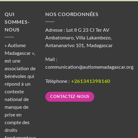
QUI
NOS COORDONNÉES
SOMMES-
NOUS
Adresse : Lot II G 23 CI Ter AV
Ambatomaro, Villa Lakambezo,
« Autisme
Antananarivo 101, Madagascar
Madagascar »,
Mail :
est une
communication@autismemadagascar.org
association de
bénévoles qui
Téléphone :
+261341398160
répond à un
contexte
CONTACTEZ-NOUS
national de
manque de
prise en
compte des
droits
fondamentaux