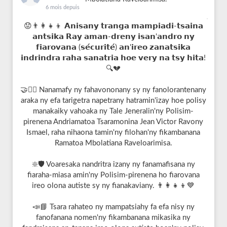
6 mois depuis
😟👨‍👩‍👧‍👦 𝗔𝗻𝗶𝘀𝗮𝗻𝘆 𝘁𝗿𝗮𝗻𝗴𝗮 𝗺𝗮𝗺𝗽𝗶𝗮𝗱𝗶-𝘁𝘀𝗮𝗶𝗻𝗮
𝗮𝗻𝘁𝘀𝗶𝗸𝗮 𝗥𝗮𝘆 𝗮𝗺𝗮𝗻-𝗱𝗿𝗲𝗻𝘆 𝗶𝘀𝗮𝗻'𝗮𝗻𝗱𝗿𝗼 𝗻𝘆
𝗳𝗶𝗮𝗿𝗼𝘃𝗮𝗻𝗮 (𝘀𝗲́𝗰𝘂𝗿𝗶𝘁𝗲́) 𝗮𝗻'𝗶𝗿𝗲𝗼 𝘇𝗮𝗻𝗮𝘁𝘀𝗶𝗸𝗮
𝗶𝗻𝗱𝗿𝗶𝗻𝗱𝗿𝗮 𝗿𝗮𝗵𝗮 𝘀𝗮𝗻𝗮𝘁𝗿𝗶𝗮 𝗵𝗼𝗲 𝘃𝗲𝗿𝘆 𝗻𝗮 𝘁𝘀𝘆 𝗵𝗶𝘁𝗮!
🔍💔
🤝👮‍♂️ Nanamafy ny fahavononany sy ny fanolorantenany
araka ny efa tarigetra napetrany hatramin'izay hoe polisy
manakaiky vahoaka ny Tale Jeneralin'ny Polisim-
pirenena Andriamatoa Tsaramonina Jean Victor Ravony
Ismael, raha nihaona tamin'ny filohan'ny fikambanana
Ramatoa Mbolatiana Raveloarimisa.
❇️🛡️ Voaresaka nandritra izany ny fanamafisana ny
fiaraha-miasa amin'ny Polisim-pirenena ho fiarovana
ireo olona autiste sy ny fianakaviany. 👨‍👩‍👧‍👦💙
📣📘 Tsara rahateo ny mampatsiahy fa efa nisy ny
fanofanana nomen'ny fikambanana mikasika ny