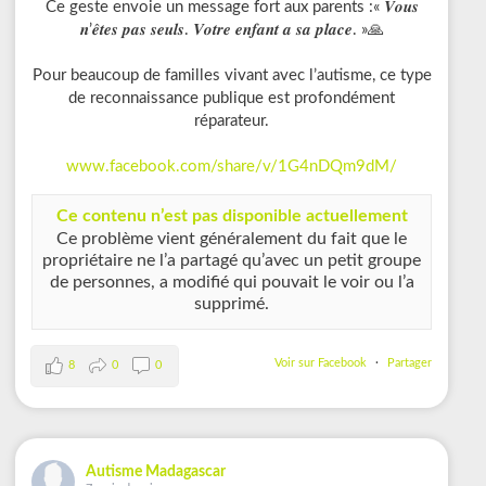
Ce geste envoie un message fort aux parents :« 𝑽𝒐𝒖𝒔
𝒏’𝒆̂𝒕𝒆𝒔 𝒑𝒂𝒔 𝒔𝒆𝒖𝒍𝒔. 𝑽𝒐𝒕𝒓𝒆 𝒆𝒏𝒇𝒂𝒏𝒕 𝒂 𝒔𝒂 𝒑𝒍𝒂𝒄𝒆. »🙏
Pour beaucoup de familles vivant avec l’autisme, ce type
de reconnaissance publique est profondément
réparateur.
www.facebook.com/share/v/1G4nDQm9dM/
Ce contenu n’est pas disponible actuellement
Ce problème vient généralement du fait que le
propriétaire ne l’a partagé qu’avec un petit groupe
de personnes, a modifié qui pouvait le voir ou l’a
supprimé.
Voir sur Facebook
·
Partager
8
0
0
Autisme Madagascar