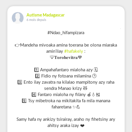
Autisme Madagascar
6 mois depuis
#Ndao_hifampizara
👉Mandeha mivoaka amina toerana be olona miaraka
amin’ilay
#hafakely
:
💡𝐓𝐨𝐫𝐨𝐡𝐞𝐯𝐢𝐭𝐫𝐚💙
1️⃣ Ampahafantaro mialoha azy 🗓️
2️⃣ Fidio ny fotoana milamina 🕒
3️⃣ Ento ilay zavatra na kilalao mampitony azy raha
sendra Manao krizy 🧸
4️⃣ Fantaro mialoha ny filàny 🍎💧🎽
5️⃣ Tsy mibetroka na mikitakita fa mila manana
faharetana ✨💪
Samy hafa ny ankizy tsirairay, araho ny fihetsiny ary
ahitsy araka izay ❤️