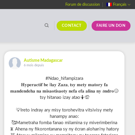
Forum de discussion
Français
CONTACT
FAIRE UN DON
Autisme Madagascar
6 mois depuis
#Ndao_hifampizara
𝐇𝐲𝐩𝐞𝐫𝐚𝐜𝐭𝐢𝐟 𝐛𝐞 i𝐥𝐚𝐲 𝐙𝐚𝐳𝐚, 𝐭𝐬𝐲 𝐦𝐞𝐭𝐲 𝐦𝐚𝐭𝐨𝐫𝐲 𝐟𝐚
𝐦𝐚𝐧𝐝𝐞𝐧𝐝𝐞𝐡𝐚 𝐧𝐚 𝐦𝐢𝐬𝐚𝐨𝐭𝐢𝐬𝐚𝐨𝐭𝐲 𝐧𝐞𝐟𝐚 𝐞𝐟𝐚 𝐚𝐥𝐢𝐧𝐚 𝐧𝐲 a𝐧𝐝𝐫𝐨🥴
tsy hitanao izay atao🤷🤦
💡Ireto indray ary misy torohevitra vitsivisy mety
hanampy anao:
🥰Mametraha fomba fanao milamina sy miverimberina
📵 Ahena ny fikorontanana sy ny écran alohan’ny hatory