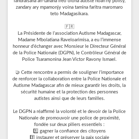
fandraisana an-tanana ireo olona autiste hoan'ny polisy,
zandary ary mpamonjy voina tamina faritra maromaro
teto Madagasikara.
🇫🇷
La Présidente de l’association Autisme Madagascar,
Madame Mbolatiana Raveloarimisa, a eu l’immense
honneur d’échanger avec Monsieur le Directeur Général
de la Police Nationale (DGPN), le Contrôleur Général de
Police Tsaramonina Jean Victor Ravony Ismael.
🤝 Cette rencontre a permis de souligner l’importance
de renforcer la collaboration entre la Police Nationale et
Autisme Madagascar afin de mieux garantir les droits, la
sécurité humaine et la protection des personnes
autistes ainsi que de leurs familles.
Le DGPN a réaffirmé la volonté et le devoir de la Police
Nationale de promouvoir une police de proximité,
fondée sur deux piliers essentiels :
1️⃣ gagner la confiance des citoyens
2️⃣ instaurer et préserver la paix sociale