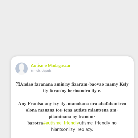
Autisme Madagascar
6 mois depuis
🥰𝐀𝐧𝐝𝐚𝐨 𝐟𝐚𝐫𝐚𝐧𝐚𝐧𝐚 𝐚𝐦𝐢𝐧'𝐧𝐲 𝐟𝐢𝐳𝐚𝐫𝐚𝐦-𝐛𝐚𝐨𝐯𝐚𝐨 𝐦𝐚𝐦𝐲 𝐊𝐞𝐥𝐲
𝐢𝐭𝐲 𝐟𝐚𝐫𝐚𝐧'𝐧𝐲 𝐡𝐞𝐫𝐢𝐧𝐚𝐧𝐝𝐫𝐨 𝐢𝐭𝐲 𝐞.
𝐀𝐧𝐲 𝐅𝐫𝐚𝐧𝐭𝐬𝐚 𝐚𝐧𝐲 𝐢𝐳𝐲 𝐢𝐭𝐲, 𝐦𝐚𝐧𝐨𝐤𝐚𝐧𝐚 𝐨𝐫𝐚 𝐚𝐡𝐚𝐟𝐚𝐡𝐚𝐧'𝐢𝐫𝐞𝐨
𝐨𝐥𝐨𝐧𝐚 𝐦𝐚𝐧̃𝐚𝐧𝐚 𝐭𝐨𝐞-𝐭𝐞𝐧𝐚 𝐚𝐮𝐭𝐢𝐬𝐭𝐞 𝐦𝐢𝐚𝐧𝐭𝐬𝐞𝐧𝐚 𝐚𝐦-
𝐩𝐢𝐥𝐚𝐦𝐢𝐧𝐚𝐧𝐚 𝐧𝐲 𝐭𝐫𝐚𝐧𝐨𝐦-
𝐛𝐚𝐫𝐨𝐭𝐫𝐚
#autisme_friendly
utisme_friendly no
hiantson'izy ireo azy.