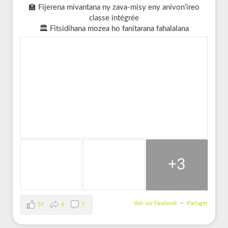
🏫 Fijerena mivantana ny zava-misy eny anivon’ireo
classe intégrée
🏛️ Fitsidihana mozea ho fanitarana fahalalana
+3
Voir sur Facebook
·
Partager
57
6
7