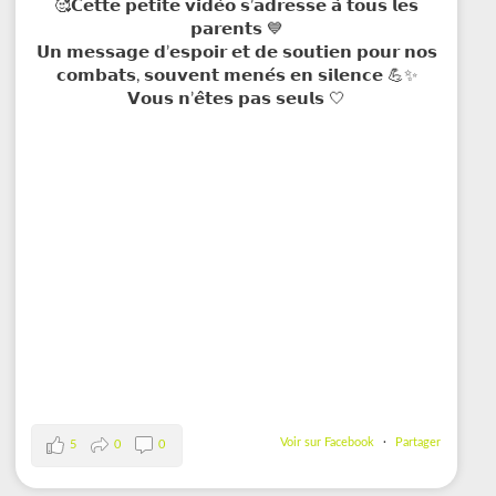
🥰𝗖𝗲𝘁𝘁𝗲 𝗽𝗲𝘁𝗶𝘁𝗲 𝘃𝗶𝗱𝗲́𝗼 𝘀’𝗮𝗱𝗿𝗲𝘀𝘀𝗲 𝗮̀ 𝘁𝗼𝘂𝘀 𝗹𝗲𝘀
𝗽𝗮𝗿𝗲𝗻𝘁𝘀 💙
𝗨𝗻 𝗺𝗲𝘀𝘀𝗮𝗴𝗲 𝗱’𝗲𝘀𝗽𝗼𝗶𝗿 𝗲𝘁 𝗱𝗲 𝘀𝗼𝘂𝘁𝗶𝗲𝗻 𝗽𝗼𝘂𝗿 𝗻𝗼𝘀
𝗰𝗼𝗺𝗯𝗮𝘁𝘀, 𝘀𝗼𝘂𝘃𝗲𝗻𝘁 𝗺𝗲𝗻𝗲́𝘀 𝗲𝗻 𝘀𝗶𝗹𝗲𝗻𝗰𝗲 💪✨
𝗩𝗼𝘂𝘀 𝗻’𝗲̂𝘁𝗲𝘀 𝗽𝗮𝘀 𝘀𝗲𝘂𝗹𝘀 🤍
Voir sur Facebook
·
Partager
5
0
0