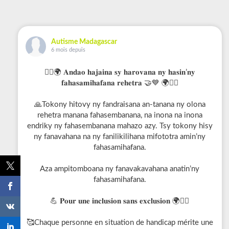
Autisme Madagascar
6 mois depuis
✊🏽🌍 𝐀𝐧𝐝𝐚𝐨 𝐡𝐚𝐣𝐚𝐢𝐧𝐚 𝐬𝐲 𝐡𝐚𝐫𝐨𝐯𝐚𝐧𝐚 𝐧𝐲 𝐡𝐚𝐬𝐢𝐧’𝐧𝐲
𝐟𝐚𝐡𝐚𝐬𝐚𝐦𝐢𝐡𝐚𝐟𝐚𝐧𝐚 𝐫𝐞𝐡𝐞𝐭𝐫𝐚 🤝💙 🌍✊🏽
🙏Tokony hitovy ny fandraisana an-tanana ny olona
rehetra manana fahasembanana, na inona na inona
endriky ny fahasembanana mahazo azy. Tsy tokony hisy
ny fanavahana na ny fanilikilihana mifototra amin’ny
fahasamihafana.
Aza ampitomboana ny fanavakavahana anatin’ny
fahasamihafana.
💪 𝐏𝐨𝐮𝐫 𝐮𝐧𝐞 𝐢𝐧𝐜𝐥𝐮𝐬𝐢𝐨𝐧 𝐬𝐚𝐧𝐬 𝐞𝐱𝐜𝐥𝐮𝐬𝐢𝐨𝐧 🌍✊🏽
🥰Chaque personne en situation de handicap mérite une