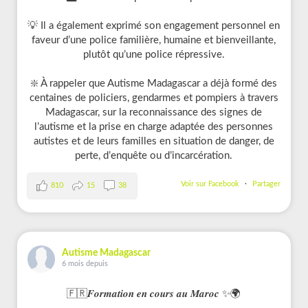
💡 Il a également exprimé son engagement personnel en
faveur d’une police familière, humaine et bienveillante,
plutôt qu’une police répressive.
❇️ À rappeler que Autisme Madagascar a déjà formé des
centaines de policiers, gendarmes et pompiers à travers
Madagascar, sur la reconnaissance des signes de
l’autisme et la prise en charge adaptée des personnes
autistes et de leurs familles en situation de danger, de
perte, d’enquête ou d’incarcération.
Voir sur Facebook
·
Partager
810
15
38
Autisme Madagascar
6 mois depuis
🇫🇷𝑭𝒐𝒓𝒎𝒂𝒕𝒊𝒐𝒏 𝒆𝒏 𝒄𝒐𝒖𝒓𝒔 𝒂𝒖 𝑴𝒂𝒓𝒐𝒄 ✨🌍