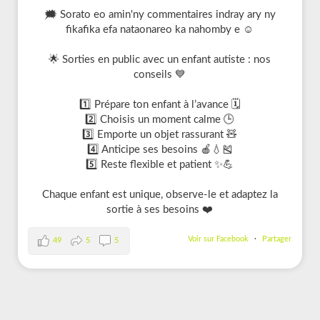
🗯️ Sorato eo amin'ny commentaires indray ary ny
fikafika efa nataonareo ka nahomby e ☺️
🌟 Sorties en public avec un enfant autiste : nos
conseils 💙
1️⃣ Prépare ton enfant à l’avance 🗓️
2️⃣ Choisis un moment calme 🕒
3️⃣ Emporte un objet rassurant 🧸
4️⃣ Anticipe ses besoins 🍎💧🎽
5️⃣ Reste flexible et patient ✨💪
Chaque enfant est unique, observe-le et adaptez la
sortie à ses besoins ❤️
Voir sur Facebook
·
Partager
49
5
5