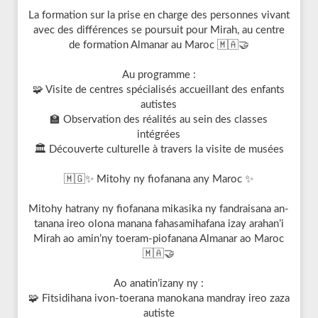
La formation sur la prise en charge des personnes vivant
avec des différences se poursuit pour Mirah, au centre
de formation Almanar au Maroc 🇲🇦🤝
Au programme :
🧩 Visite de centres spécialisés accueillant des enfants
autistes
🏫 Observation des réalités au sein des classes
intégrées
🏛️ Découverte culturelle à travers la visite de musées
🇲🇬✨ Mitohy ny fiofanana any Maroc ✨
Mitohy hatrany ny fiofanana mikasika ny fandraisana an-
tanana ireo olona manana fahasamihafana izay arahan’i
Mirah ao amin’ny toeram-piofanana Almanar ao Maroc
🇲🇦🤝
Ao anatin’izany ny :
🧩 Fitsidihana ivon-toerana manokana mandray ireo zaza
autiste