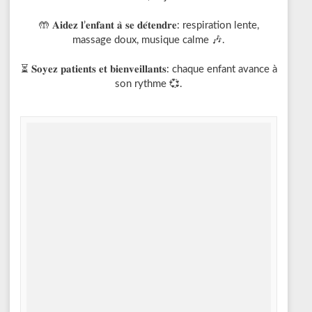
🤲 𝐀𝐢𝐝𝐞𝐳 𝐥’𝐞𝐧𝐟𝐚𝐧𝐭 𝐚̀ 𝐬𝐞 𝐝𝐞́𝐭𝐞𝐧𝐝𝐫𝐞: respiration lente,
massage doux, musique calme 🎶.
⏳ 𝐒𝐨𝐲𝐞𝐳 𝐩𝐚𝐭𝐢𝐞𝐧𝐭𝐬 𝐞𝐭 𝐛𝐢𝐞𝐧𝐯𝐞𝐢𝐥𝐥𝐚𝐧𝐭𝐬: chaque enfant avance à
son rythme 💞.