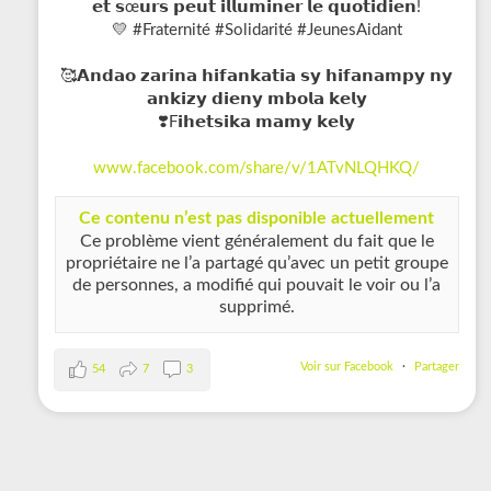
𝗲𝘁 𝘀œ𝘂𝗿𝘀 𝗽𝗲𝘂𝘁 𝗶𝗹𝗹𝘂𝗺𝗶𝗻𝗲𝗿 𝗹𝗲 𝗾𝘂𝗼𝘁𝗶𝗱𝗶𝗲𝗻!
💛 #Fraternité #Solidarité #JeunesAidant
🥰𝗔𝗻𝗱𝗮𝗼 𝘇𝗮𝗿𝗶𝗻𝗮 𝗵𝗶𝗳𝗮𝗻𝗸𝗮𝘁𝗶𝗮 𝘀𝘆 𝗵𝗶𝗳𝗮𝗻𝗮𝗺𝗽𝘆 𝗻𝘆
𝗮𝗻𝗸𝗶𝘇𝘆 𝗱𝗶𝗲𝗻𝘆 𝗺𝗯𝗼𝗹𝗮 𝗸𝗲𝗹𝘆
❣️F𝗶𝗵𝗲𝘁𝘀𝗶𝗸𝗮 𝗺𝗮𝗺𝘆 𝗸𝗲𝗹𝘆
www.facebook.com/share/v/1ATvNLQHKQ/
Ce contenu n’est pas disponible actuellement
Ce problème vient généralement du fait que le
propriétaire ne l’a partagé qu’avec un petit groupe
de personnes, a modifié qui pouvait le voir ou l’a
supprimé.
Voir sur Facebook
·
Partager
54
7
3