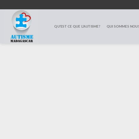
Skip
to
content
QU’EST CE QUE L’AUTISME?
QUI SOMMES NOUS