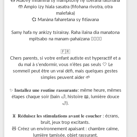
🧸 Ataovy milamina sy mampitony ny toerana fatoriana
🤲 Ampio izy hiala sasatra (fifohana rivotra, otra
malefaka)
💞 Manàna faharetana sy fitiavana
Samy hafa ny ankizy tsirairay. Raha ilaina dia manatona
mpitsabo na manam-pahaizana 👩‍⚕️👨‍⚕️
🇫🇷
Chers parents, si votre enfant autiste est hyperactif et a
du mal à s’endormir, vous n’êtes pas seuls 🤍 Le
sommeil peut être un vrai défi, mais quelques gestes
simples peuvent aider 🌱
✨ 𝐈𝐧𝐬𝐭𝐚𝐥𝐥𝐞𝐳 𝐮𝐧𝐞 𝐫𝐨𝐮𝐭𝐢𝐧𝐞 𝐫𝐚𝐬𝐬𝐮𝐫𝐚𝐧𝐭𝐞: même heure, mêmes
étapes chaque soir (bain 🛁, histoire 📖, lumière douce
🌙).
📵 𝐑𝐞́𝐝𝐮𝐢𝐬𝐞𝐳 𝐥𝐞𝐬 𝐬𝐭𝐢𝐦𝐮𝐥𝐚𝐭𝐢𝐨𝐧𝐬 𝐚𝐯𝐚𝐧𝐭 𝐥𝐞 𝐜𝐨𝐮𝐜𝐡𝐞𝐫 : écrans,
bruit, jeux trop excitants.
🧸 Créez un environnement apaisant : chambre calme,
lumière tamisée, objet rassurant.