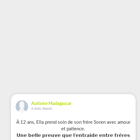
Autisme Madagascar
6 mois depuis
À 12 ans, Ella prend soin de son frère Soren avec amour
et patience.
𝗨𝗻𝗲 𝗯𝗲𝗹𝗹𝗲 𝗽𝗿𝗲𝘂𝘃𝗲 𝗾𝘂𝗲 𝗹’𝗲𝗻𝘁𝗿𝗮𝗶𝗱𝗲 𝗲𝗻𝘁𝗿𝗲 𝗳𝗿𝗲̀𝗿𝗲𝘀