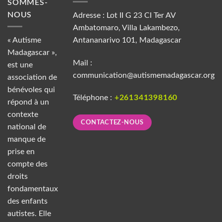
SOMMES-
NOUS
Adresse : Lot II G 23 CI Ter AV
Ambatomaro, Villa Lakambezo,
« Autisme
Antananarivo 101, Madagascar
Madagascar »,
Mail :
est une
communication@autismemadagascar.org
association de
bénévoles qui
Téléphone :
+261341398160
répond à un
contexte
CONTACTEZ-NOUS
national de
manque de
prise en
compte des
droits
fondamentaux
des enfants
autistes. Elle