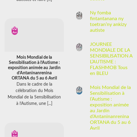
Ny fomba
24
Sep
fintantanana ny
toetran’ny ankizy
02
autiste
Avr
JOURNEE
02
Avr
MONDIALE DE LA
SENSIBILISATION A
Mois Mondial de la
L’AUTISME :
Sensibilisation à l’Autisme :
FLASHMOB Tous
exposition animée au Jardin
d’Antaninanrenina
en BLEU
ORTANA du 5 au 6 Avril
Dans le cadre de la
Mois Mondial de la
02
célébration du Mois
Avr
Sensibilisation à
Mondial de la Sensibilisation
l’Autisme :
à l’Autisme, une [...]
exposition animée
au Jardin
d’Antaninanrenina
ORTANA du 5 au 6
Avril
02
Avr