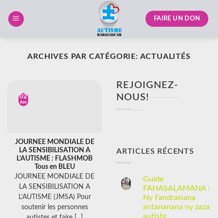
Skip
to
FAIRE UN DON
content
ARCHIVES PAR CATÉGORIE:
ACTUALITÉS
REJOIGNEZ-
NOUS!
02
Avr
JOURNEE MONDIALE DE
LA SENSIBILISATION A
ARTICLES RÉCENTS
L’AUTISME : FLASHMOB
Tous en BLEU
JOURNEE MONDIALE DE
Guide
24
LA SENSIBILISATION A
Sep
FAHASALAMANA :
L’AUTISME (JMSA) Pour
Ny Fandraisana
antananana ny zaza
soutenir les personnes
autiste
autistes et faire [...]