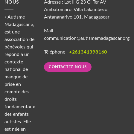
NOUS
Adresse : Lot II G 23 CI Ter AV
Ambatomaro, Villa Lakambezo,
« Autisme
Antananarivo 101, Madagascar
Madagascar »,
Mail :
est une
communication@autismemadagascar.org
association de
bénévoles qui
Téléphone :
+261341398160
répond à un
contexte
CONTACTEZ-NOUS
national de
manque de
prise en
compte des
droits
fondamentaux
des enfants
autistes. Elle
est née en