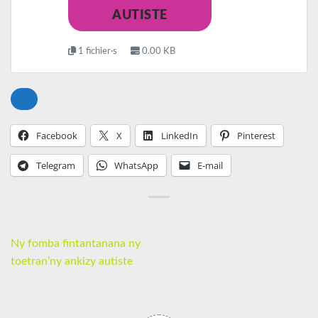
AUTISTE
1 fichier·s
0.00 KB
Facebook
X
LinkedIn
Pinterest
Telegram
WhatsApp
E-mail
Ny fomba fintantanana ny
toetran’ny ankizy autiste