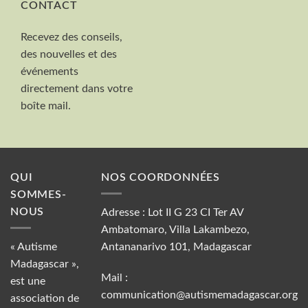
CONTACT
Nom et Prénom
Recevez des conseils,
Votre mail
des nouvelles et des
Valider
événements
directement dans votre
boîte mail.
QUI
NOS COORDONNÉES
SOMMES-
NOUS
Adresse : Lot II G 23 CI Ter AV
Ambatomaro, Villa Lakambezo,
« Autisme
Antananarivo 101, Madagascar
Madagascar »,
Mail :
est une
communication@autismemadagascar.org
association de