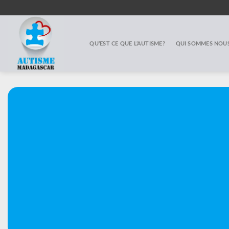
Skip
to
content
QU’EST CE QUE L’AUTISME?
QUI SOMMES NOUS