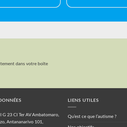
ctement dans votre boîte
Nom et Prénom
DONNÉES
LIENS UTILES
 II G 23 CI Ter AV Ambatomaro,
Qu’est ce que l’autisme ?
zo, Antananarivo 101,