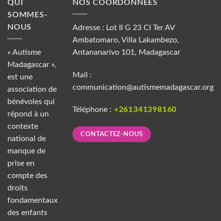
QUI
NOS COORDONNÉES
SOMMES-
NOUS
Adresse : Lot II G 23 CI Ter AV
Ambatomaro, Villa Lakambezo,
« Autisme
Antananarivo 101, Madagascar
Madagascar »,
Mail :
est une
communication@autismemadagascar.org
association de
bénévoles qui
Téléphone :
+261341398160
répond à un
contexte
CONTACTEZ-NOUS
national de
manque de
prise en
compte des
droits
fondamentaux
des enfants