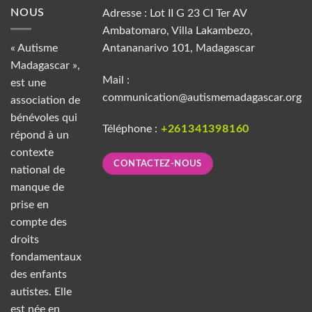
NOUS
Adresse : Lot II G 23 CI Ter AV
Ambatomaro, Villa Lakambezo,
« Autisme
Antananarivo 101, Madagascar
Madagascar »,
Mail :
est une
communication@autismemadagascar.org
association de
bénévoles qui
Téléphone :
+261341398160
répond à un
contexte
CONTACTEZ-NOUS
national de
manque de
prise en
compte des
droits
fondamentaux
des enfants
autistes. Elle
est née en