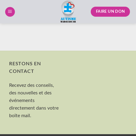
Skip
to
FAIRE UN DON
content
RESTONS EN
CONTACT
Nom et Prénom
Recevez des conseils,
Votre mail
des nouvelles et des
Valider
événements
directement dans votre
boîte mail.