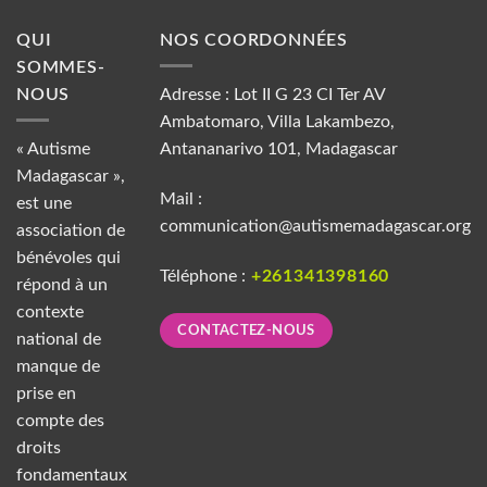
QUI
NOS COORDONNÉES
SOMMES-
NOUS
Adresse : Lot II G 23 CI Ter AV
Ambatomaro, Villa Lakambezo,
« Autisme
Antananarivo 101, Madagascar
Madagascar »,
Mail :
est une
communication@autismemadagascar.org
association de
bénévoles qui
Téléphone :
+261341398160
répond à un
contexte
CONTACTEZ-NOUS
national de
manque de
prise en
compte des
droits
fondamentaux