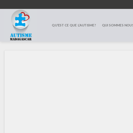
Skip
to
content
QU’EST CE QUE L’AUTISME?
QUI SOMMES NOUS