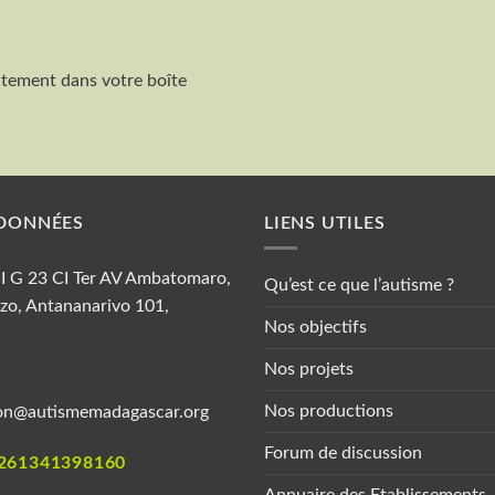
ctement dans votre boîte
Nom et Prénom
DONNÉES
LIENS UTILES
 II G 23 CI Ter AV Ambatomaro,
Qu’est ce que l’autisme ?
zo, Antananarivo 101,
Nos objectifs
Nos projets
Nos productions
on@autismemadagascar.org
Forum de discussion
261341398160