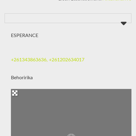
ESPERANCE
+261343863636, +261202634017
Behoririka