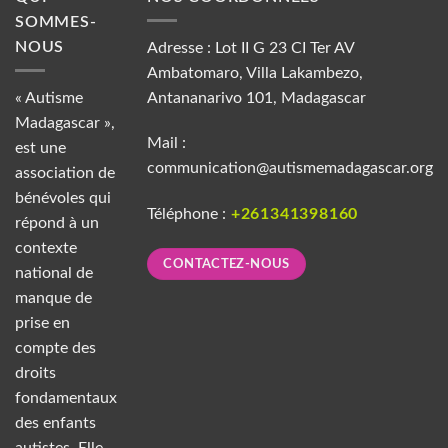
SOMMES-
NOUS
Adresse : Lot II G 23 CI Ter AV
Ambatomaro, Villa Lakambezo,
« Autisme
Antananarivo 101, Madagascar
Madagascar »,
Mail :
est une
communication@autismemadagascar.org
association de
bénévoles qui
Téléphone :
+261341398160
répond à un
contexte
CONTACTEZ-NOUS
national de
manque de
prise en
compte des
droits
fondamentaux
des enfants
autistes. Elle