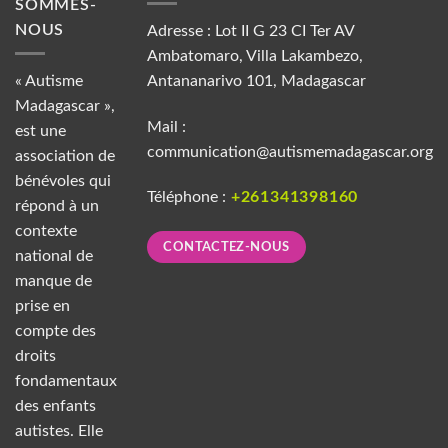
SOMMES-
NOUS
Adresse : Lot II G 23 CI Ter AV
Ambatomaro, Villa Lakambezo,
« Autisme
Antananarivo 101, Madagascar
Madagascar »,
Mail :
est une
communication@autismemadagascar.org
association de
bénévoles qui
Téléphone :
+261341398160
répond à un
contexte
CONTACTEZ-NOUS
national de
manque de
prise en
compte des
droits
fondamentaux
des enfants
autistes. Elle