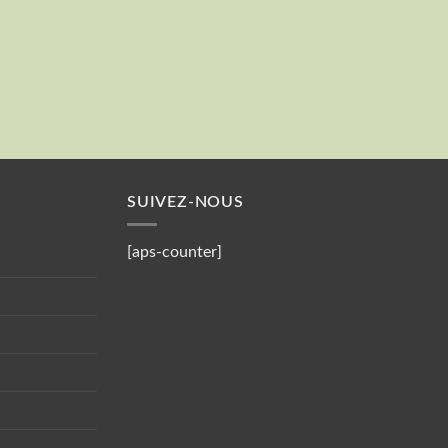
Valider
Votre mail
SUIVEZ-NOUS
[aps-counter]