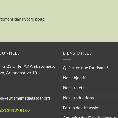
ctement dans votre boîte
Nom et Prénom
DONNÉES
LIENS UTILES
 II G 23 CI Ter AV Ambatomaro,
Qu’est ce que l’autisme ?
zo, Antananarivo 101,
Nos objectifs
Nos projets
Nos productions
on@autismemadagascar.org
Forum de discussion
261341398160