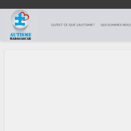
Skip
to
content
QU’EST CE QUE L’AUTISME?
QUI SOMMES NOUS