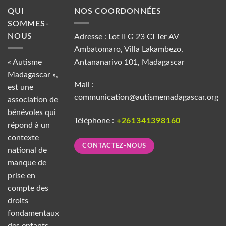
QUI
NOS COORDONNÉES
SOMMES-
NOUS
Adresse : Lot II G 23 CI Ter AV
Ambatomaro, Villa Lakambezo,
« Autisme
Antananarivo 101, Madagascar
Madagascar »,
Mail :
est une
communication@autismemadagascar.org
association de
bénévoles qui
Téléphone :
+261341398160
répond à un
contexte
CONTACTEZ-NOUS
national de
manque de
prise en
compte des
droits
fondamentaux
des enfants