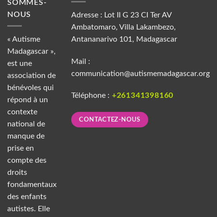
SOMMES-
NOUS
Adresse : Lot II G 23 CI Ter AV
Ambatomaro, Villa Lakambezo,
« Autisme
Antananarivo 101, Madagascar
Madagascar »,
Mail :
est une
communication@autismemadagascar.org
association de
bénévoles qui
Téléphone :
+261341398160
répond à un
contexte
CONTACTEZ-NOUS
national de
manque de
prise en
compte des
droits
fondamentaux
des enfants
autistes. Elle