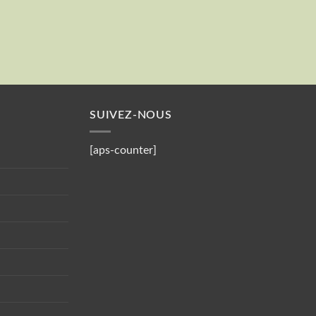
Valider
Votre mail
SUIVEZ-NOUS
[aps-counter]