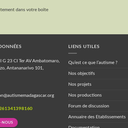
ctement dans votre boîte
Nom et Prénom
DONNÉES
LIENS UTILES
 II G 23 CI Ter AV Ambatomaro,
Qu’est ce que l’autisme ?
zo, Antananarivo 101,
Nos objectifs
Nos projets
Nos productions
on@autismemadagascar.org
Forum de discussion
261341398160
Annuaire des Etablissements
Z-NOUS
Documentation