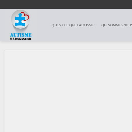
Skip
to
content
QU’EST CE QUE L’AUTISME?
QUI SOMMES NOUS