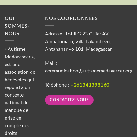
QUI
NOS COORDONNÉES
SOMMES-
NOUS
Adresse : Lot II G 23 CI Ter AV
Ambatomaro, Villa Lakambezo,
« Autisme
Antananarivo 101, Madagascar
Madagascar »,
Mail :
est une
communication@autismemadagascar.org
association de
bénévoles qui
Téléphone :
+261341398160
répond à un
contexte
CONTACTEZ-NOUS
national de
manque de
prise en
compte des
droits