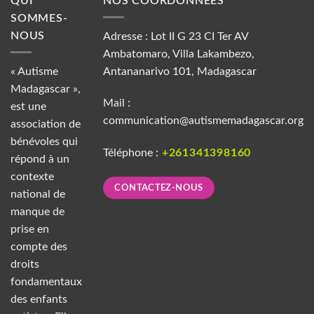
QUI
NOS COORDONNÉES
SOMMES-
NOUS
Adresse : Lot II G 23 CI Ter AV
Ambatomaro, Villa Lakambezo,
« Autisme
Antananarivo 101, Madagascar
Madagascar »,
Mail :
est une
communication@autismemadagascar.org
association de
bénévoles qui
Téléphone :
+261341398160
répond à un
contexte
CONTACTEZ-NOUS
national de
manque de
prise en
compte des
droits
fondamentaux
des enfants