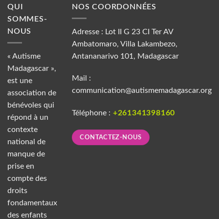
QUI
NOS COORDONNÉES
SOMMES-
NOUS
Adresse : Lot II G 23 CI Ter AV
Ambatomaro, Villa Lakambezo,
« Autisme
Antananarivo 101, Madagascar
Madagascar »,
Mail :
est une
communication@autismemadagascar.org
association de
bénévoles qui
Téléphone :
+261341398160
répond à un
contexte
CONTACTEZ-NOUS
national de
manque de
prise en
compte des
droits
fondamentaux
des enfants