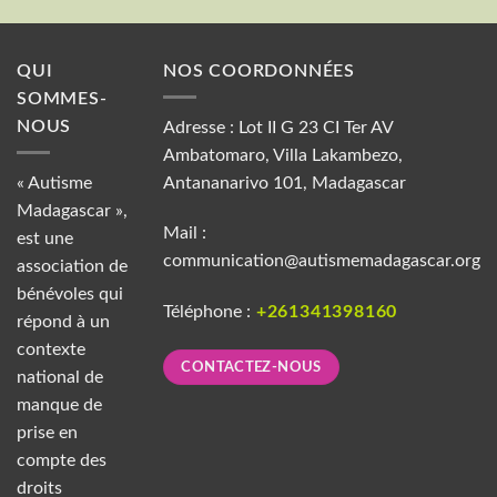
QUI
NOS COORDONNÉES
SOMMES-
NOUS
Adresse : Lot II G 23 CI Ter AV
Ambatomaro, Villa Lakambezo,
« Autisme
Antananarivo 101, Madagascar
Madagascar »,
Mail :
est une
communication@autismemadagascar.org
association de
bénévoles qui
Téléphone :
+261341398160
répond à un
contexte
CONTACTEZ-NOUS
national de
manque de
prise en
compte des
droits