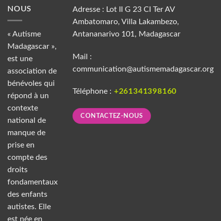
NOUS
Adresse : Lot II G 23 CI Ter AV
Ambatomaro, Villa Lakambezo,
« Autisme
Antananarivo 101, Madagascar
Madagascar »,
Mail :
est une
communication@autismemadagascar.org
association de
bénévoles qui
Téléphone :
+261341398160
répond à un
contexte
CONTACTEZ-NOUS
national de
manque de
prise en
compte des
droits
fondamentaux
des enfants
autistes. Elle
est née en