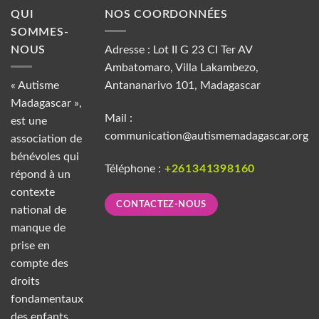
QUI
NOS COORDONNÉES
SOMMES-
NOUS
Adresse : Lot II G 23 CI Ter AV
Ambatomaro, Villa Lakambezo,
« Autisme
Antananarivo 101, Madagascar
Madagascar »,
Mail :
est une
communication@autismemadagascar.org
association de
bénévoles qui
Téléphone :
+261341398160
répond à un
contexte
CONTACTEZ-NOUS
national de
manque de
prise en
compte des
droits
fondamentaux
des enfants