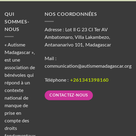
QUI
NOS COORDONNÉES
SOMMES-
NOUS
Adresse : Lot II G 23 CI Ter AV
Ambatomaro, Villa Lakambezo,
« Autisme
Antananarivo 101, Madagascar
Madagascar »,
Mail :
est une
communication@autismemadagascar.org
association de
bénévoles qui
Téléphone :
+261341398160
répond à un
contexte
CONTACTEZ-NOUS
national de
manque de
prise en
compte des
droits
fondamentaux